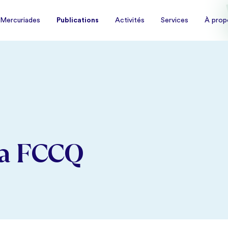
À prop
 Mercuriades
Publications
Activités
Services
 Mercuriades
Publications
Activités
Services
À prop
la FCCQ