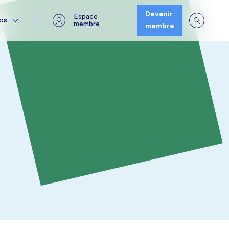
Espace membre
os
Devenir
Espace
os
membre
membre