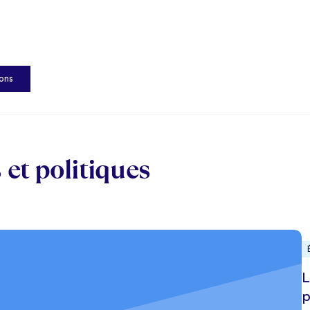
ions
et politiques
L
p