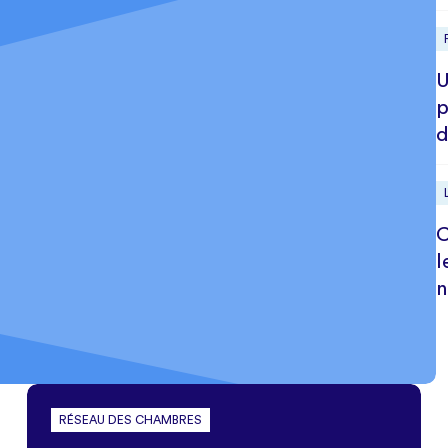
U
p
d
C
l
n
RÉSEAU DES CHAMBRES