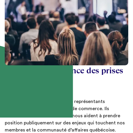
Enrichir la pertinence des prises
de position
Les comités sont constitués de représentants
d’entreprises et des chambres de commerce. Ils
enrichissent
notre r
éflexion
e
t
nous
aident à prendre
position publiquement sur des enjeux qui touchent
nos
membres et la communauté d’affaires québécoise.