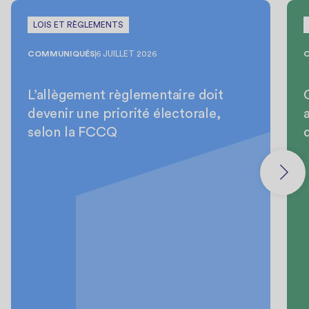
LOIS ET RÈGLEMENTS
COMMUNIQUÉS
6 JUILLET 2026
L’allègement règlementaire doit
devenir une priorité électorale,
selon la FCCQ
d