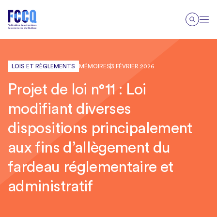
LOIS ET RÈGLEMENTS
MÉMOIRES
3 FÉVRIER 2026
Projet de loi n°11 : Loi
modifiant diverses
dispositions principalement
aux fins d’allègement du
fardeau réglementaire et
administratif