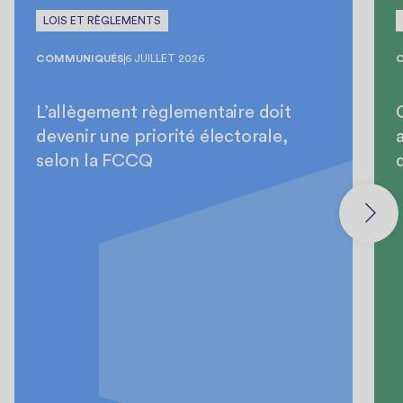
LOIS ET RÈGLEMENTS
COMMUNIQUÉS
6 JUILLET 2026
L’allègement règlementaire doit
devenir une priorité électorale,
selon la FCCQ
d