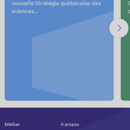
nouvelle Stratégie québécoise des
sciences...
d
Médias
À propos