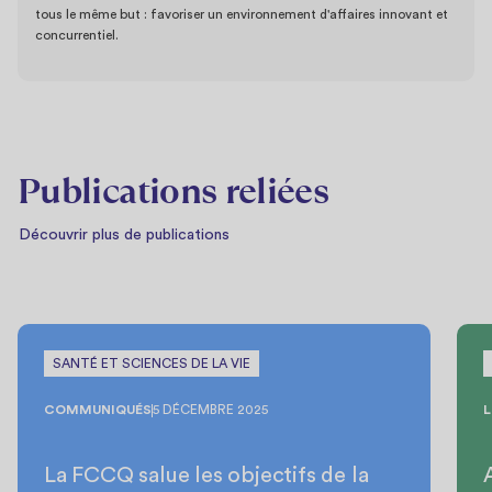
tous le même but : favoriser un environnement d'affaires innovant et
concurrentiel.
Publications reliées
Découvrir plus de publications
SANTÉ ET SCIENCES DE LA VIE
COMMUNIQUÉS
5 DÉCEMBRE 2025
L
La FCCQ salue les objectifs de la