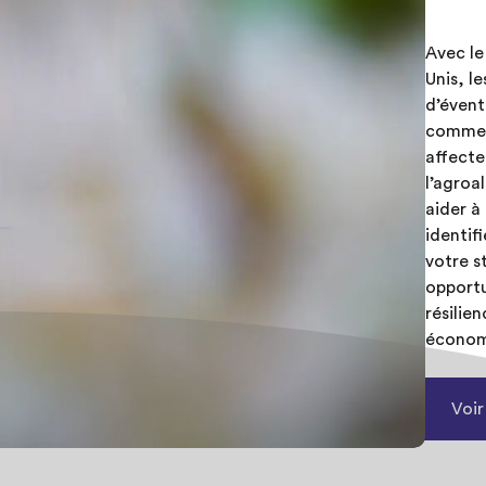
Avec le
Unis, l
d’évent
commerc
affecte
l’agroa
aider à
identif
votre st
opportu
résilie
économ
Voi