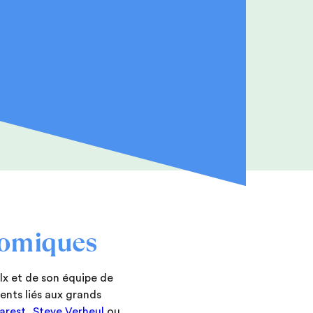
nomiques
lx et de son équipe de
ents liés aux grands
arest, Steve Verheul
ou