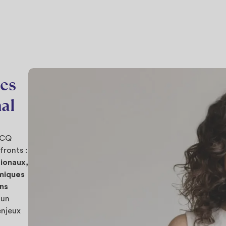
ses
nal
FCCQ
fronts :
tionaux,
miques
ns
 un
enjeux