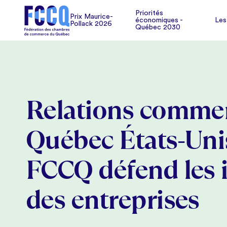
Pollack 2026
Les
Priorités
Prix Maurice-
économiques -
Les
Pollack 2026
Québec 2030
Relations commer
Québec États-Unis
FCCQ défend les i
des entreprises