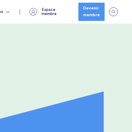
Espace membre
os
Devenir
Espace
os
membre
membre