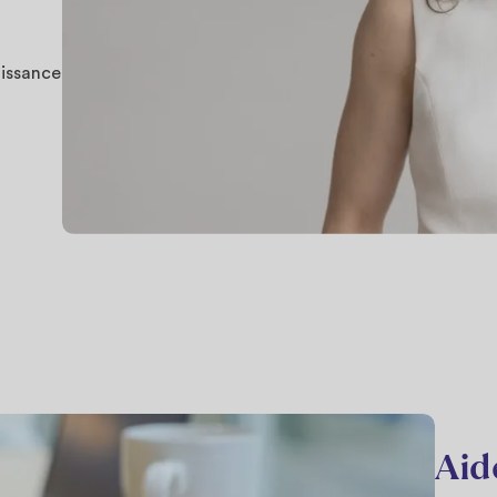
oissance
Aid