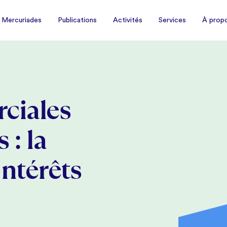
À prop
 Mercuriades
Publications
Activités
Services
 Mercuriades
Publications
Activités
Services
À prop
ciales
 : la
ntérêts