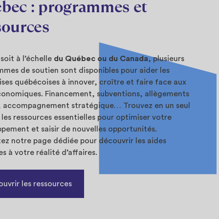
bec : programmes et
sources
soit à l’échelle
du Québec ou du Canada
, plusieurs
mes de soutien sont disponibles pour aider les
ises québécoises à innover, croître et faire face aux
conomiques. Financement, subventions, allègements
x, accompagnement stratégique… Trouvez en un seul
 les ressources essentielles pour optimiser votre
pement et saisir de nouvelles opportunités.
ez notre page dédiée pour découvrir les aides
s à votre réalité d’affaires.
uvrir les ressources