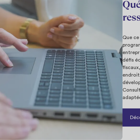
Qué
res
Que ce 
program
entrepr
défis é
fiscau
endroit
dévelop
Consult
adaptée
Déco