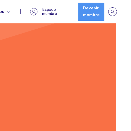
Espace membre
os
Devenir
Espace
os
membre
membre