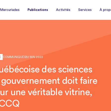
À prop
 Mercuriades
Publications
Activités
Services
 Mercuriades
Publications
Activités
Services
À prop
E
COMMUNIQUÉS
12 MAI 2022
québécoise des sciences
le gouvernement doit faire
ur une véritable vitrine,
 FCCQ