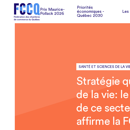
Pollack 2026
Les
Priorités
Prix Maurice-
économiques -
Les
Pollack 2026
Québec 2030
SANTÉ ET SCIENCES DE LA VI
Stratégie 
de la vie: 
de ce secte
affirme la