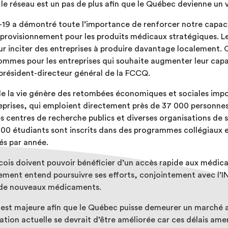
 le réseau est un pas de plus afin que le Québec devienne un vé
19 a démontré toute l’importance de renforcer notre capac
approvisionnement pour les produits médicaux stratégiques. 
our inciter des entreprises à produire davantage localement. 
ommes pour les entreprises qui souhaite augmenter leur capa
 président-directeur général de la FCCQ.
 de la vie génère des retombées économiques et sociales im
eprises, qui emploient directement près de 37 000 personne
s centres de recherche publics et diverses organisations de 
000 étudiants sont inscrits dans des programmes collégiaux et
és par année.
ois doivent pouvoir bénéficier d’un accès rapide aux médica
ment entend poursuivre ses efforts, conjointement avec l’IN
r de nouveaux médicaments.
s est majeure afin que le Québec puisse demeurer un marché a
tuation actuelle se devrait d’être améliorée car ces délais a