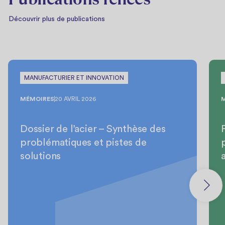
Découvrir plus de publications
MANUFACTURIER ET INNOVATION
MÉMOIRES
20 AVRIL 2026
Dossier de l’acier – Synthèse des
problématiques et pistes de
solutions
a