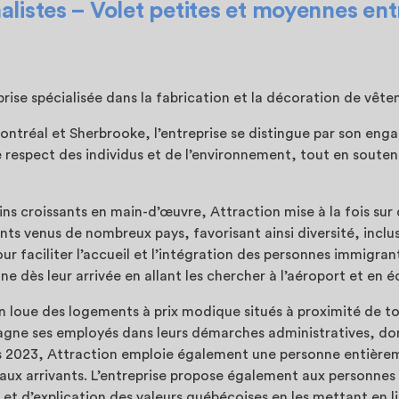
nalistes – Volet petites et moyennes ent
rise spécialisée dans la fabrication et la décoration de vêt
ontréal et Sherbrooke, l’entreprise se distingue par son eng
le respect des individus et de l’environnement, tout en soutena
ns croissants en main-d’œuvre, Attraction mise à la fois sur d
nts venus de nombreux pays, favorisant ainsi diversité, inclu
ur faciliter l’accueil et l’intégration des personnes immigra
 dès leur arrivée en allant les chercher à l’aéroport et en 
n loue des logements à prix modique situés à proximité de tou
pagne ses employés dans leurs démarches administratives, don
is 2023, Attraction emploie également une personne entière
eaux arrivants. L’entreprise propose également aux personnes
 et d’explication des valeurs québécoises en les mettant en l