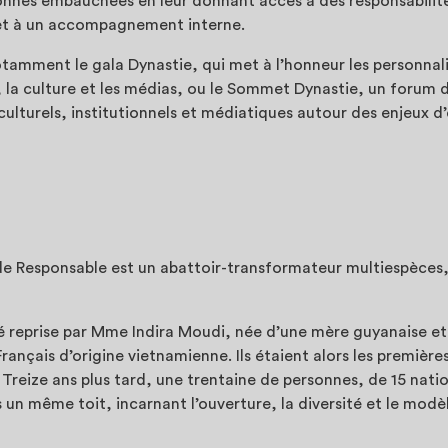
onnes embauchées en leur donnant accès à des responsabilité
 et à un accompagnement interne.
tamment le gala Dynastie, qui met à l’honneur les personnalit
s, la culture et les médias, ou le Sommet Dynastie, un forum 
ulturels, institutionnels et médiatiques autour des enjeux d’
e Responsable est un abattoir-transformateur multiespèces,
té reprise par Mme Indira Moudi, née d’une mère guyanaise et
rançais d’origine vietnamienne. Ils étaient alors les premièr
. Treize ans plus tard, une trentaine de personnes, de 15 natio
 un même toit, incarnant l’ouverture, la diversité et le mod