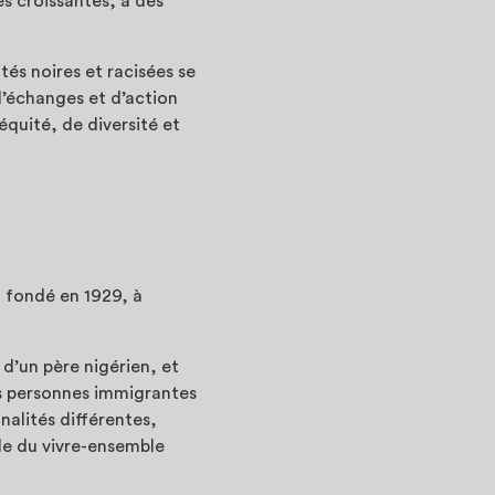
s croissantes, à des
és noires et racisées se
d’échanges et d’action
équité, de diversité et
 fondé en 1929, à
 d’un père nigérien, et
es personnes immigrantes
nalités différentes,
èle du vivre-ensemble