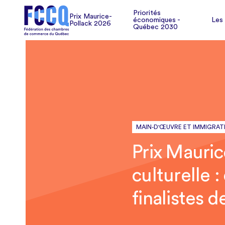
Pollack 2026
Les
Priorités
Prix Maurice-
économiques -
Les
Pollack 2026
Québec 2030
MAIN-D'ŒUVRE ET IMMIGRAT
Prix Mauric
culturelle 
finalistes d