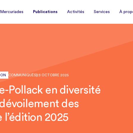
À prop
 Mercuriades
Publications
Activités
Services
 Mercuriades
Publications
Activités
Services
À prop
ION
COMMUNIQUÉS
23 OCTOBRE 2025
e-Pollack en diversité
: dévoilement des
e l’édition 2025