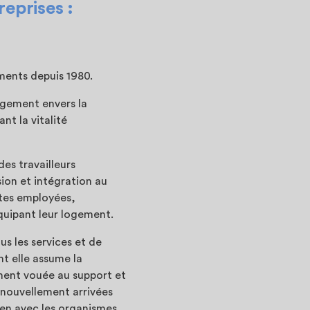
reprises :
ements depuis 1980.
agement envers la
nt la vitalité
es travailleurs
sion et intégration au
ntes employées,
équipant leur logement.
s les services et de
t elle assume la
ment vouée au support et
 nouvellement arrivées
ien avec les organismes