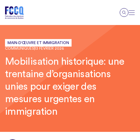
MAIN-D'ŒUVRE ET IMMIGRATION
COMMUNIQUÉS
13 FÉVRIER 2026
Mobilisation historique: une
trentaine d’organisations
unies pour exiger des
mesures urgentes en
immigration