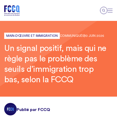
MAIN-D'ŒUVRE ET IMMIGRATION
COMMUNIQUÉS
10 JUIN 2026
Un signal positif, mais qui ne
règle pas le problème des
seuils d’immigration trop
bas, selon la FCCQ
Publié par FCCQ