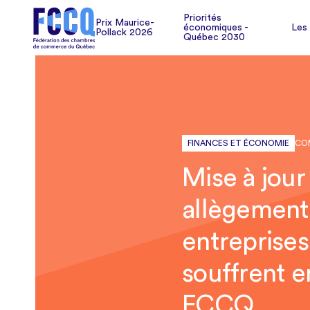
Pollack 2026
Les
Priorités
Prix Maurice-
économiques -
Les
Pollack 2026
Québec 2030
FINANCES ET ÉCONOMIE
CO
Mise à jour
allègement 
entreprises
souffrent e
FCCQ