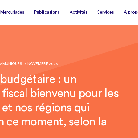
À prop
 Mercuriades
Publications
Activités
Services
 Mercuriades
Publications
Activités
Services
À prop
MMUNIQUÉS
25 NOVEMBRE 2025
 budgétaire : un
fiscal bienvenu pour les
 et nos régions qui
n ce moment, selon la