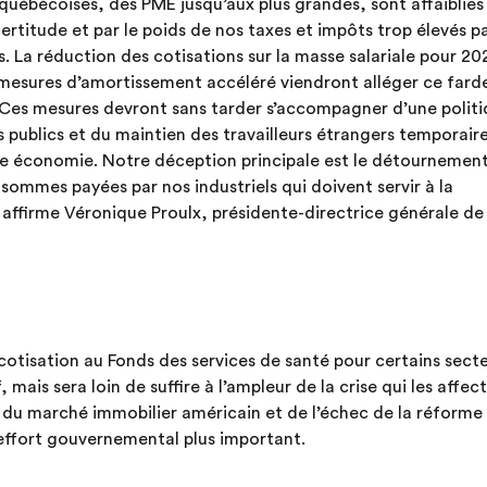
 québécoises, des PME jusqu’aux plus grandes, sont affaiblies
ncertitude et par le poids de nos taxes et impôts trop élevés p
. La réduction des cotisations sur la masse salariale pour 202
 mesures d’amortissement accéléré viendront alléger ce farde
. Ces mesures devront sans tarder s’accompagner d’une polit
 publics et du maintien des travailleurs étrangers temporair
e économie. Notre déception principale est le détournement
s sommes payées par nos industriels qui doivent servir à la
 affirme Véronique Proulx, présidente-directrice générale d
otisation au Fonds des services de santé pour certains sect
f, mais sera loin de suffire à l’ampleur de la crise qui les affe
t du marché immobilier américain et de l’échec de la réforme
 effort gouvernemental plus important.