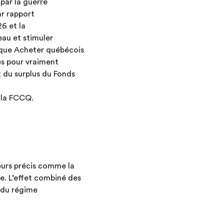
 par la guerre
ar rapport
6 et la
au et stimuler
ique Acheter québécois
es pour vraiment
 du surplus du Fonds
e la FCCQ.
eurs précis comme la
cte. L’effet combiné des
 du régime