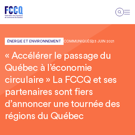
ÉNERGIE ET ENVIRONNEMENT
COMMUNIQUÉS
23 JUIN 2021
« Accélérer le passage du
Québec à l’économie
circulaire » La FCCQ et ses
partenaires sont fiers
d’annoncer une tournée des
régions du Québec