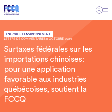
ÉNERGIE ET ENVIRONNEMENT
LETTRE DE COMMENTAIRES
11 OCTOBRE 2024
Surtaxes fédérales sur les
importations chinoises :
pour une application
favorable aux industries
québécoises, soutient la
FCCQ