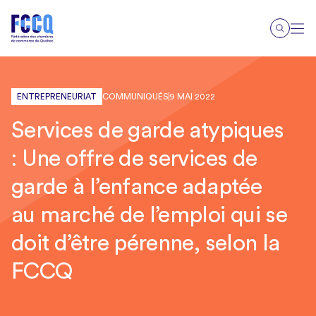
ENTREPRENEURIAT
COMMUNIQUÉS
9 MAI 2022
Services de garde atypiques
: Une offre de services de
garde à l’enfance adaptée
au marché de l’emploi qui se
doit d’être pérenne, selon la
FCCQ