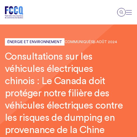
ÉNERGIE ET ENVIRONNEMENT
COMMUNIQUÉS
5 AOÛT 2024
Consultations sur les
véhicules électriques
chinois : Le Canada doit
protéger notre filière des
véhicules électriques contre
les risques de dumping en
provenance de la Chine