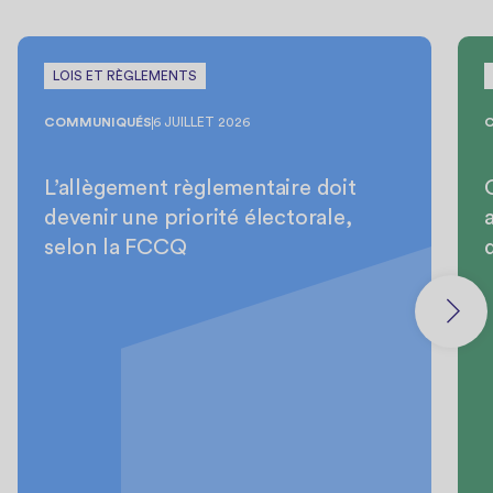
LOIS ET RÈGLEMENTS
COMMUNIQUÉS
6 JUILLET 2026
L’allègement règlementaire doit
devenir une priorité électorale,
selon la FCCQ
d