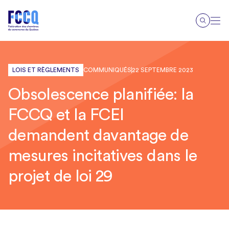
LOIS ET RÈGLEMENTS
COMMUNIQUÉS
22 SEPTEMBRE 2023
Obsolescence planifiée: la
FCCQ et la FCEI
demandent davantage de
mesures incitatives dans le
projet de loi 29