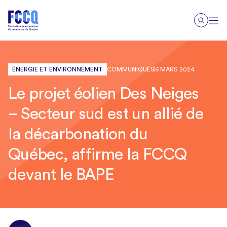
ÉNERGIE ET ENVIRONNEMENT
COMMUNIQUÉS
6 MARS 2024
Le projet éolien Des Neiges
– Secteur sud est un allié de
la décarbonation du
Québec, affirme la FCCQ
devant le BAPE