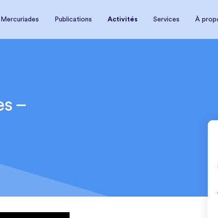
À prop
 Mercuriades
Publications
Activités
Services
 Mercuriades
Publications
Activités
Services
À prop
es –