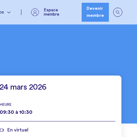
Espace membre
os
Devenir
Espace
os
membre
membre
24 mars 2026
HEURE
09:30
à
10:30
En virtuel