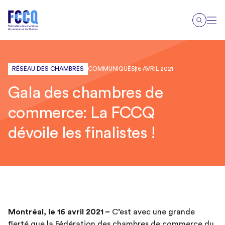
RÉSEAU DES CHAMBRES
COMMUNIQUÉS
16 AVRIL 2021
Gala des chambres de
commerce: La FCCQ
dévoile les finalistes !
Montréal, le
16 avril 2021
–
C’est avec une grande
fierté que la
Fédération des chambres de commerce du