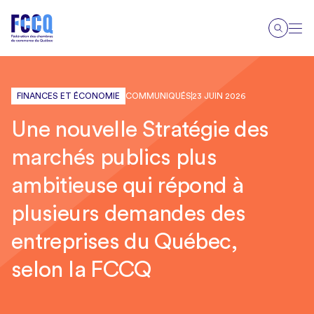
FINANCES ET ÉCONOMIE
COMMUNIQUÉS
23 JUIN 2026
Une nouvelle Stratégie des
marchés publics plus
ambitieuse qui répond à
plusieurs demandes des
entreprises du Québec,
selon la FCCQ