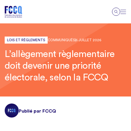
LOIS ET RÈGLEMENTS
COMMUNIQUÉS
6 JUILLET 2026
L’allègement règlementaire
doit devenir une priorité
électorale, selon la FCCQ
Publié par FCCQ